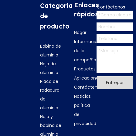
Enlaces
Categoria
Contáctenos
rápidos
de
producto
Hogar
Información
Bobina de
de la
aluminio
compañía
Hoja de
Productos
aluminio
Aplicaciones
Placa de
Entregar
Contáctenos
rodadura
Noticias
de
política
aluminio
de
Hoja y
privacidad
bobina de
aluminio