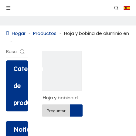
Hogar
»
Productos
»
Hoja y bobina de aluminio en
relieve
Categoria
de
Hoja y bobina de
producto
aluminio en
Preguntar
relieve
Noticias