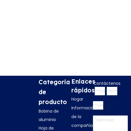
Enlaces
Categoria
Contáctenos
rápidos
de
Hogar
producto
Información
Bobina de
de la
aluminio
compañía
Hoja de