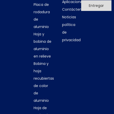
Aplicaciones
transporte, etc.
Placa de
Entregar
Contáctenos
rodadura
Noticias
Anterior:
de
política
aluminio
Siguiente:
de
Hoja y
privacidad
bobina de
hoja de aluminio
aluminio
en relieve
Bobina y
hoja
recubiertas
de color
de
aluminio
Hoja de